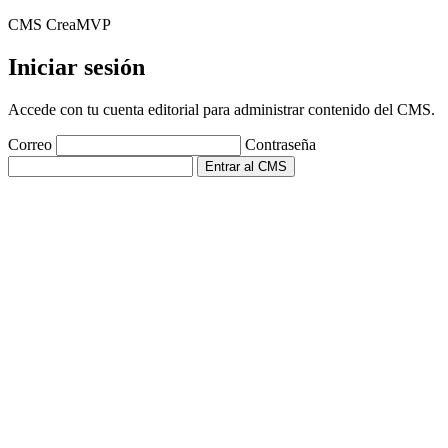
CMS CreaMVP
Iniciar sesión
Accede con tu cuenta editorial para administrar contenido del CMS.
Correo
Contraseña
Entrar al CMS